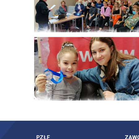
PZŁF
ZAW