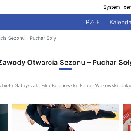
INFORMACJA O 
03.09 - 05.09
System lice
2026
INFORMACJA O 
PZŁF
Kalenda
ia Sezonu – Puchar Soły
Zawody Otwarcia Sezonu – Puchar Soł
lżbieta Gabryszak
Filip Bojanowski
Kornel Witkowski
Jaku