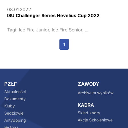
08.01.2022
ISU Challenger Series Hevelius Cup 2022
Tagi:
Ice Fire Junior,
Ice Fire Senior,
...
1
PZŁF
ZAWODY
Aktualności
Archiwum wyników
Dokumenty
KADRA
Kluby
Skład kadry
Sędziowie
Akcje Szkoleniowe
Antydoping
Historia