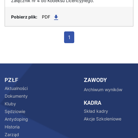
Załącznik nr 4 do Kodeksu Licencyjnego.
PDF
1
PZŁF
ZAWODY
Aktualności
Archiwum wyników
Dokumenty
KADRA
Kluby
Skład kadry
Sędziowie
Akcje Szkoleniowe
Antydoping
Historia
Zarząd